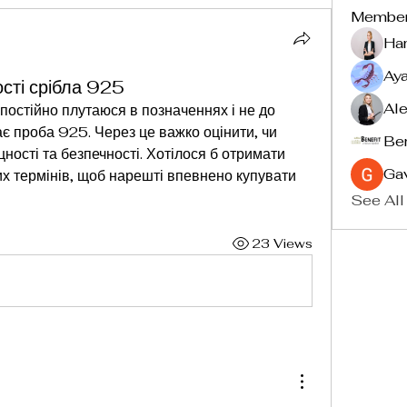
Membe
Ha
Ay
ості срібла 925
Ale
постійно плутаюся в позначеннях і не до 
є проба 925. Через це важко оцінити, чи 
Ben
цності та безпечності. Хотілося б отримати 
Ga
х термінів, щоб нарешті впевнено купувати 
See All
23 Views