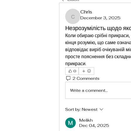
Chris
December 3, 2025
Chris
Незрозумілість щодо як
Коли обираю срібні прикраси, 
кінця розумію, що саме означа
відповідає виріб очікуваній мі
просте пояснення без складни
прикраси.
0
2 Comments
Write a comment...
Sort by:
Newest
Melikh
Dec 04, 2025