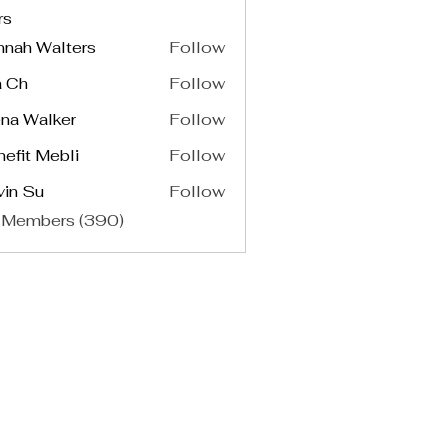
rs
nnah Walters
Follow
a Ch
Follow
na Walker
Follow
efit Mebli
Follow
vin Su
Follow
 Members (390)