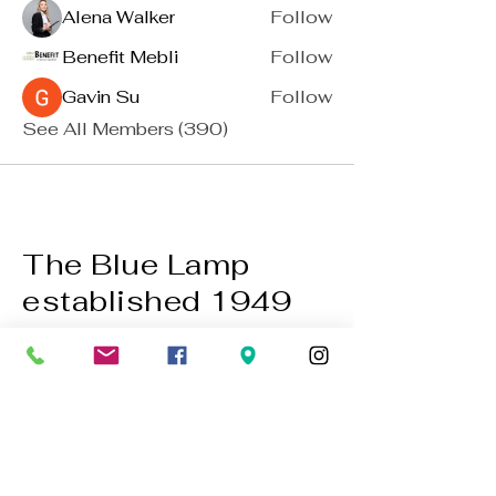
Alena Walker
Follow
Benefit Mebli
Follow
Gavin Su
Follow
See All Members (390)
The Blue Lamp
established 1949
BACK TO TOP
01224 647472
bookings@thebluelampaberdeen.co
m