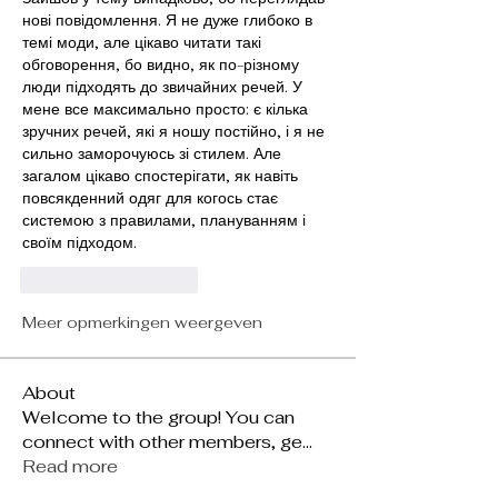
нові повідомлення. Я не дуже глибоко в 
темі моди, але цікаво читати такі 
обговорення, бо видно, як по-різному 
люди підходять до звичайних речей. У 
мене все максимально просто: є кілька 
зручних речей, які я ношу постійно, і я не 
сильно заморочуюсь зі стилем. Але 
загалом цікаво спостерігати, як навіть 
повсякденний одяг для когось стає 
системою з правилами, плануванням і 
своїм підходом.
Like
Reageren
Meer opmerkingen weergeven
About
Welcome to the group! You can
connect with other members, ge
...
Read more