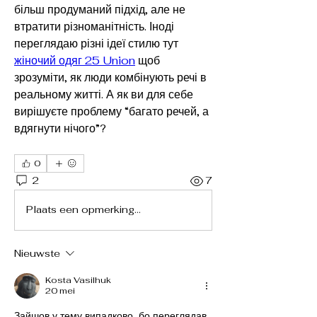
більш продуманий підхід, але не 
втратити різноманітність. Іноді 
переглядаю різні ідеї стилю тут 
жіночий одяг 25 Union
 щоб 
зрозуміти, як люди комбінують речі в 
реальному житті. А як ви для себе 
вирішуєте проблему “багато речей, а 
вдягнути нічого”?
0
2
7
Plaats een opmerking...
Nieuwste
Kosta Vasilhuk
20 mei
Зайшов у тему випадково, бо переглядав 