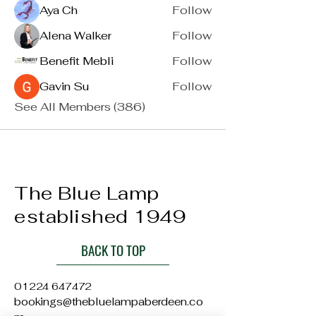
Aya Ch
Follow
Alena Walker
Follow
Benefit Mebli
Follow
Gavin Su
Follow
See All Members (386)
The Blue Lamp
established 1949
BACK TO TOP
01224 647472
bookings@thebluelampaberdeen.co