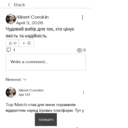
Back
Albert Corokin
April 3, 2026
Чудовий вибір для тих, хто цінує 
якість та надійність
0
1
3
Write a comment...
Newest
Albert Corokin
Apr 03
Top Match став для мене справжнім 
відкриттям серед ігрових платформ. Тут у 
топматч