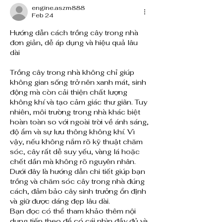
engine.aszm888
Feb 24
Hướng dẫn cách trồng cây trong nhà 
đơn giản, dễ áp dụng và hiệu quả lâu 
dài
Trồng cây trong nhà không chỉ giúp 
không gian sống trở nên xanh mát, sinh 
động mà còn cải thiện chất lượng 
không khí và tạo cảm giác thư giãn. Tuy 
nhiên, môi trường trong nhà khác biệt 
hoàn toàn so với ngoài trời về ánh sáng, 
độ ẩm và sự lưu thông không khí. Vì 
vậy, nếu không nắm rõ kỹ thuật chăm 
sóc, cây rất dễ suy yếu, vàng lá hoặc 
chết dần mà không rõ nguyên nhân. 
Dưới đây là hướng dẫn chi tiết giúp bạn 
trồng và chăm sóc cây trong nhà đúng 
cách, đảm bảo cây sinh trưởng ổn định 
và giữ được dáng đẹp lâu dài.
Bạn đọc có thể tham khảo thêm nội 
dung tiếp theo để có cái nhìn đầy đủ và 