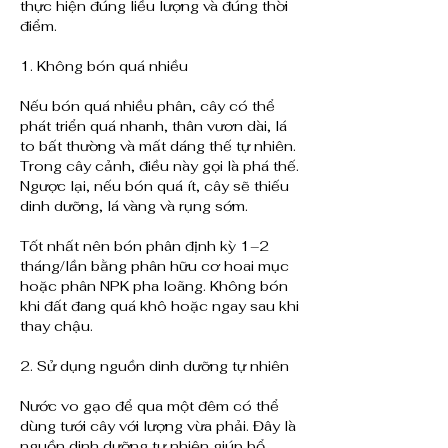
thực hiện đúng liều lượng và đúng thời 
điểm.
1. Không bón quá nhiều
Nếu bón quá nhiều phân, cây có thể 
phát triển quá nhanh, thân vươn dài, lá 
to bất thường và mất dáng thế tự nhiên. 
Trong cây cảnh, điều này gọi là phá thế. 
Ngược lại, nếu bón quá ít, cây sẽ thiếu 
dinh dưỡng, lá vàng và rụng sớm.
Tốt nhất nên bón phân định kỳ 1–2 
tháng/lần bằng phân hữu cơ hoai mục 
hoặc phân NPK pha loãng. Không bón 
khi đất đang quá khô hoặc ngay sau khi 
thay chậu.
2. Sử dụng nguồn dinh dưỡng tự nhiên
Nước vo gạo để qua một đêm có thể 
dùng tưới cây với lượng vừa phải. Đây là 
nguồn dinh dưỡng tự nhiên giúp bổ 