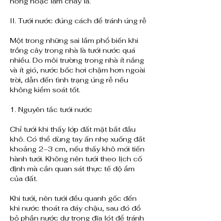
nóng hoặc làm cháy lá.
II. Tưới nước đúng cách để tránh úng rễ
Một trong những sai lầm phổ biến khi 
trồng cây trong nhà là tưới nước quá 
nhiều. Do môi trường trong nhà ít nắng 
và ít gió, nước bốc hơi chậm hơn ngoài 
trời, dẫn đến tình trạng úng rễ nếu 
không kiểm soát tốt.
1. Nguyên tắc tưới nước
Chỉ tưới khi thấy lớp đất mặt bắt đầu 
khô. Có thể dùng tay ấn nhẹ xuống đất 
khoảng 2–3 cm, nếu thấy khô mới tiến 
hành tưới. Không nên tưới theo lịch cố 
định mà cần quan sát thực tế độ ẩm 
của đất.
Khi tưới, nên tưới đều quanh gốc đến 
khi nước thoát ra đáy chậu, sau đó đổ 
bỏ phần nước dư trong đĩa lót để tránh 