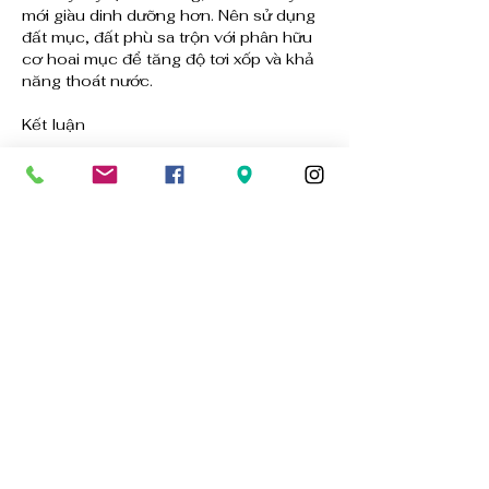
mới giàu dinh dưỡng hơn. Nên sử dụng 
đất mục, đất phù sa trộn với phân hữu 
cơ hoai mục để tăng độ tơi xốp và khả 
năng thoát nước.
Kết luận
Trồng cây trong nhà không quá phức 
tạp nhưng đòi hỏi sự quan sát và điều 
chỉnh phù hợp với từng điều kiện không 
gian. Chỉ cần đảm bảo đủ ánh sáng, 
tưới nước đúng cách, bón phân hợp lý 
và xử lý sâu bệnh an toàn, cây sẽ phát 
triển ổn định và giữ được vẻ đẹp tự 
nhiên lâu dài. Khi kết hợp với việc chọn 
giống khỏe mạnh từ những đơn vị uy 
tín, bạn hoàn toàn có thể xây dựng một 
không gian sống xanh, sạch và tràn đầy 
sức sống ngay trong chính ngôi nhà 
của mình.
Trong bối cảnh nhu cầu giống cây 