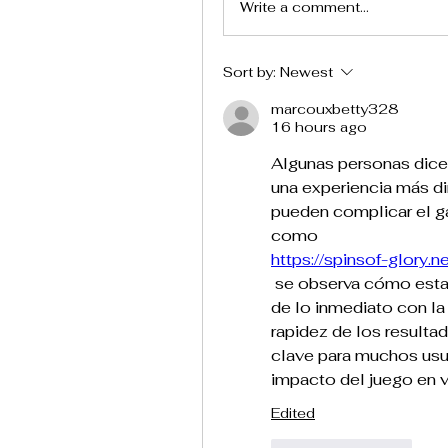
Write a comment...
Sort by:
Newest
marcouxbetty328
16 hours ago
Algunas personas dicen
una experiencia más di
pueden complicar el ga
como 
https://spinsof-glory.n
 se observa cómo estas opciones intentan combinar la emoción 
de lo inmediato con la 
rapidez de los resulta
clave para muchos usua
impacto del juego en v
Edited