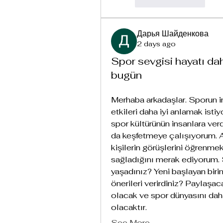
Like
Reply
Дарья Шайденкова
2 days ago
Spor sevgisi hayatı dah
bugün
Merhaba arkadaşlar. Sporun in
etkileri daha iyi anlamak isti
spor kültürünün insanlara verd
da keşfetmeye çalışıyorum. A
kişilerin görüşlerini öğrenmek
sağladığını merak ediyorum. 
yaşadınız? Yeni başlayan birin
önerileri verirdiniz? Paylaşa
olacak ve spor dünyasını dah
olacaktır.
See More