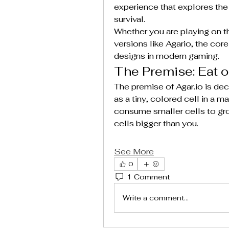
experience that explores the
survival.
Whether you are playing on th
versions like Agario, the cor
designs in modern gaming.
The Premise: Eat o
The premise of 
Agar.io
 is de
as a tiny, colored cell in a ma
consume smaller cells to gro
cells bigger than you.
See More
0
1 Comment
Write a comment...