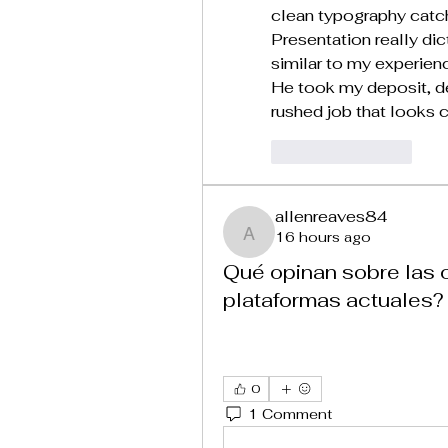
clean typography catch 
Presentation really di
similar to my experienc
He took my deposit, de
rushed job that looks
Like
Reply
allenreaves84
16 hours ago
allenreaves84
Qué opinan sobre las 
plataformas actuales?
0
1 Comment