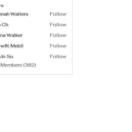
rs
nnah Walters
Follow
a Ch
Follow
na Walker
Follow
efit Mebli
Follow
vin Su
Follow
 Members (382)