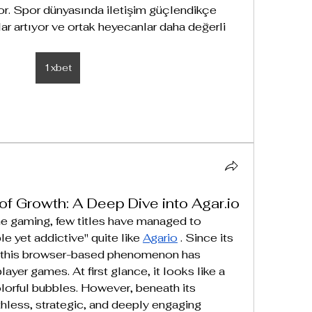
or. Spor dünyasında iletişim güçlendikçe 
ar artıyor ve ortak heyecanlar daha değerli 
1xbet
 of Growth: A Deep Dive into Agar.io
ne gaming, few titles have managed to 
e yet addictive" quite like 
Agario
 . Since its 
, this browser-based phenomenon has 
ayer games. At first glance, it looks like a 
colorful bubbles. However, beneath its 
thless, strategic, and deeply engaging 