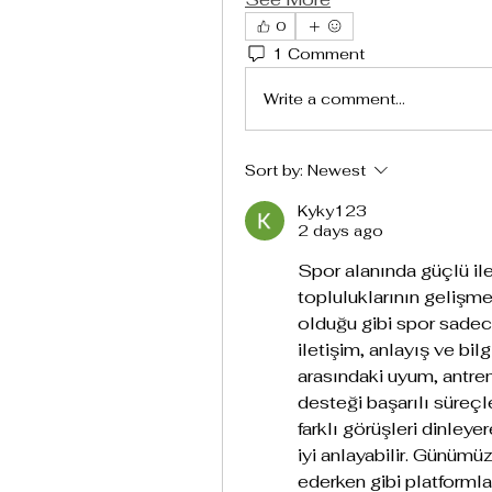
0
1 Comment
Write a comment...
Sort by:
Newest
Kyky123
2 days ago
Spor alanında güçlü il
topluluklarının gelişm
olduğu gibi spor sadece
iletişim, anlayış ve bi
arasındaki uyum, antrenö
desteği başarılı süreçl
farklı görüşleri dinley
iyi anlayabilir. Günümüz
ederken gibi platformlar