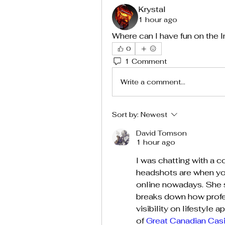
Krystal
1 hour ago
Where can I have fun on the I
0
1 Comment
Write a comment...
Sort by:
Newest
David Tomson
1 hour ago
I was chatting with a c
headshots are when you 
online nowadays. She se
breaks down how profes
visibility on lifestyle
of 
Great Canadian Cas