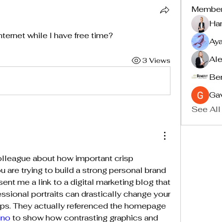
Membe
Ha
nternet while I have free time?
Ay
Ale
3 Views
Ben
Ga
See All
olleague about how important crisp 
are trying to build a strong personal brand 
nt me a link to a digital marketing blog that 
sional portraits can drastically change your 
 apps. They actually referenced the homepage 
ino
 to show how contrasting graphics and 