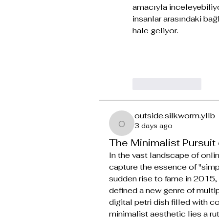
amacıyla inceleyebiliy
insanlar arasındaki bağl
hale geliyor.
Like
Reply
outside.silkworm.yllb
3 days ago
outside.silkworm.yllb
The Minimalist Pursuit
In the vast landscape of onli
capture the essence of "simpl
sudden rise to fame in 2015
defined a new genre of multipl
digital petri dish filled with 
minimalist aesthetic lies a ru